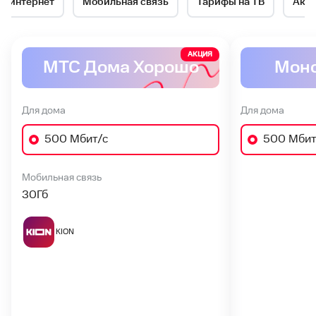
й интернет
Мобильная связь
Тарифы на ТВ
Акц
№1
в
АКЦИЯ
МТС Дома Хорошо
Моно
Московском
Для дома
Для дома
500 Мбит/с
500 Мбит
Мобильная связь
30
Гб
KION