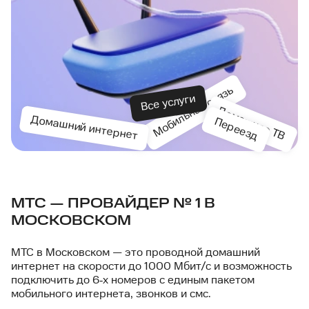
Мобильная связь
Все услуги
Домашнее ТВ
Домашний интернет
Переезд
МТС — ПРОВАЙДЕР № 1 В
МОСКОВСКОМ
МТС в Московском — это проводной домашний
интернет на скорости до 1000 Мбит/с и возможность
подключить до 6‑х номеров с единым пакетом
мобильного интернета, звонков и смс.